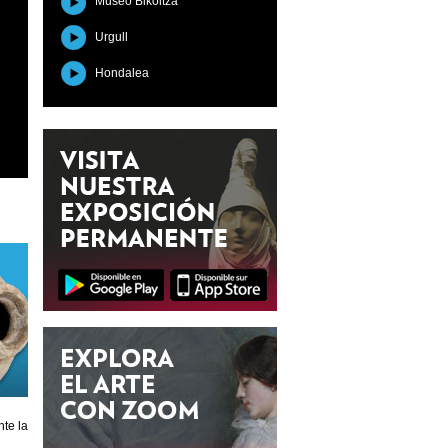
Museo Bikoitza
Urgull
Hondalea
te la