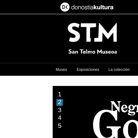
Museo
Exposiciones
La colección
1
2
3
4
5