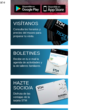
ral e
VISÍTANOS
Consulta los horarios y
precios del museo para
preparar tu visita.
BOLETINES
Recibe en tu e-mail la
agenda de actividades y
la de talleres familiares.
HAZTE
SOCIO/A
Disfruta de las
ventajas de la
tarjeta STM