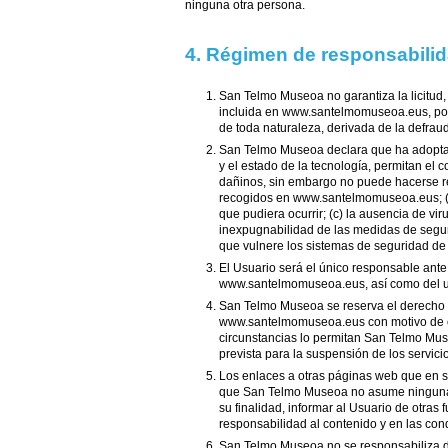
ninguna otra persona.
4. Régimen de responsabilid
San Telmo Museoa no garantiza la licitud, f
incluida en www.santelmomuseoa.eus, por t
de toda naturaleza, derivada de la defrau
San Telmo Museoa declara que ha adoptado
y el estado de la tecnología, permitan el
dañinos, sin embargo no puede hacerse res
recogidos en www.santelmomuseoa.eus; (b)
que pudiera ocurrir; (c) la ausencia de 
inexpugnabilidad de las medidas de segur
que vulnere los sistemas de seguridad 
El Usuario será el único responsable ant
www.santelmomuseoa.eus, así como del uso
San Telmo Museoa se reserva el derecho a
www.santelmomuseoa.eus con motivo de op
circunstancias lo permitan San Telmo Muse
prevista para la suspensión de los servici
Los enlaces a otras páginas web que en s
que San Telmo Museoa no asume ninguna r
su finalidad, informar al Usuario de otras
responsabilidad al contenido y en las con
San Telmo Museoa no se responsabiliza de