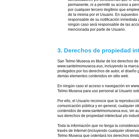
permanente, ni a permitir su acceso a perso
por cualquier tercero ilegítimo que emplee
de la misma por el Usuario. En supuestos 
responsable de su notificación inmediata
ningún caso será responsable de las accio
mencionada por parte de Usuario.
3. Derechos de propiedad inte
San Telmo Museoa es titular de los derechos de 
www.santelmomuseoa.eus, incluyendo la marca, nom
protegidos por los derechos de autor, el diseño gr
demás elementos contenidos en sitio web.
En ningún caso el acceso o navegación en www.s
Telmo Museoa para uso personal al Usuario sobre
Por ello, el Usuario reconoce que la reproducción
comunicación pública y en general, cualquier otr
contenidos de www.santelmomuseoa.eus, sin auto
sus derechos de propiedad intelectual y/o industr
Toda la información que no tenga la considera
través de Internet (incluyendo cualquier observa
Telmo Museoa que ostentará los derechos ilimita