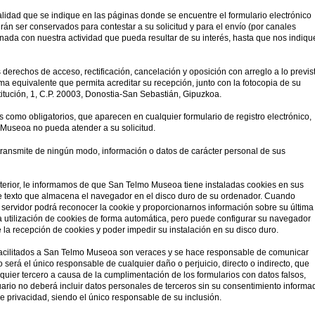
alidad que se indique en las páginas donde se encuentre el formulario electrónico
án ser conservados para contestar a su solicitud y para el envío (por canales
onada con nuestra actividad que pueda resultar de su interés, hasta que nos indiqu
derechos de acceso, rectificación, cancelación y oposición con arreglo a lo previs
ma equivalente que permita acreditar su recepción, junto con la fotocopia de su
stitución, 1, C.P. 20003, Donostia-San Sebastián, Gipuzkoa.
como obligatorios, que aparecen en cualquier formulario de registro electrónico,
useoa no pueda atender a su solicitud.
ransmite de ningún modo, información o datos de carácter personal de sus
anterior, le informamos de que San Telmo Museoa tiene instaladas cookies en sus
e texto que almacena el navegador en el disco duro de su ordenador. Cuando
servidor podrá reconocer la cookie y proporcionarnos información sobre su última
a utilización de cookies de forma automática, pero puede configurar su navegador
 la recepción de cookies y poder impedir su instalación en su disco duro.
facilitados a San Telmo Museoa son veraces y se hace responsable de comunicar
 será el único responsable de cualquier daño o perjuicio, directo o indirecto, que
ier tercero a causa de la cumplimentación de los formularios con datos falsos,
uario no deberá incluir datos personales de terceros sin su consentimiento informa
de privacidad, siendo el único responsable de su inclusión.