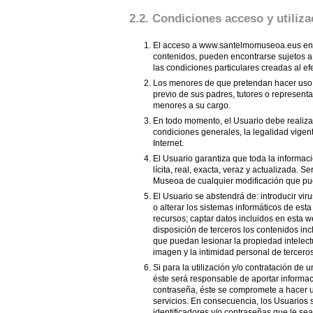
2.2. Condiciones acceso y utiliza
El acceso a www.santelmomuseoa.eus en prin
contenidos, pueden encontrarse sujetos a 
las condiciones particulares creadas al e
Los menores de que pretendan hacer uso d
previo de sus padres, tutores o representa
menores a su cargo.
En todo momento, el Usuario debe realizar
condiciones generales, la legalidad vigen
Internet.
El Usuario garantiza que toda la informaci
lícita, real, exacta, veraz y actualizada.
Museoa de cualquier modificación que pue
El Usuario se abstendrá de: introducir vi
o alterar los sistemas informáticos de es
recursos; captar datos incluidos en esta web
disposición de terceros los contenidos inc
que puedan lesionar la propiedad intelectu
imagen y la intimidad personal de terceros
Si para la utilización y/o contratación de
éste será responsable de aportar informaci
contraseña, éste se compromete a hacer u
servicios. En consecuencia, los Usuarios
identificadores y/o contraseñas que le se