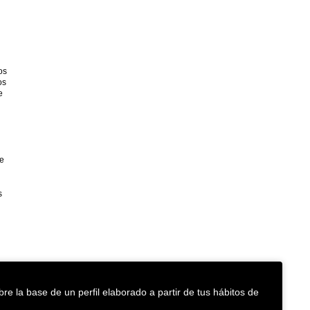
os
os
e
de
s
re la base de un perfil elaborado a partir de tus hábitos de