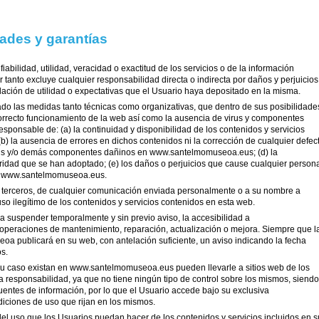
ades y garantías
iabilidad, utilidad, veracidad o exactitud de los servicios o de la información
anto excluye cualquier responsabilidad directa o indirecta por daños y perjuicios
dación de utilidad o expectativas que el Usuario haya depositado en la misma.
 las medidas tanto técnicas como organizativas, que dentro de sus posibilidade
 correcto funcionamiento de la web así como la ausencia de virus y componentes
ponsable de: (a) la continuidad y disponibilidad de los contenidos y servicios
 la ausencia de errores en dichos contenidos ni la corrección de cualquier defec
virus y/o demás componentes dañinos en www.santelmomuseoa.eus; (d) la
idad que se han adoptado; (e) los daños o perjuicios que cause cualquier person
de www.santelmomuseoa.eus.
e terceros, de cualquier comunicación enviada personalmente o a su nombre a
 ilegítimo de los contenidos y servicios contenidos en esta web.
 suspender temporalmente y sin previo aviso, la accesibilidad a
eraciones de mantenimiento, reparación, actualización o mejora. Siempre que l
oa publicará en su web, con antelación suficiente, un aviso indicando la fecha
os.
u caso existan en www.santelmomuseoa.eus pueden llevarle a sitios web de los
esponsabilidad, ya que no tiene ningún tipo de control sobre los mismos, siendo
 fuentes de información, por lo que el Usuario accede bajo su exclusiva
diciones de uso que rijan en los mismos.
l uso que los Usuarios puedan hacer de los contenidos y servicios incluidos en s