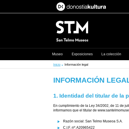
Museo
Exposiciones
La colección
Inicio
Información legal
INFORMACIÓN LEGA
1. Identidad del titular de la
En cumplimiento de la Ley 34/2002, de 11 de juli
informamos que el titular de www.santelmomuse
Razón social: San Telmo Museoa S.A.
C.I.F. nº: A20965422