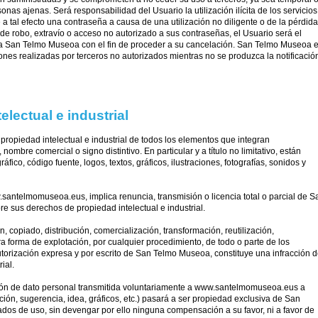
nas ajenas. Será responsabilidad del Usuario la utilización ilícita de los servicios
 a tal efecto una contraseña a causa de una utilización no diligente o de la pérdida
de robo, extravío o acceso no autorizado a sus contraseñas, el Usuario será el
 a San Telmo Museoa con el fin de proceder a su cancelación. San Telmo Museoa 
nes realizadas por terceros no autorizados mientras no se produzca la notificació
lectual e industrial
propiedad intelectual e industrial de todos los elementos que integran
bre comercial o signo distintivo. En particular y a título no limitativo, están
áfico, código fuente, logos, textos, gráficos, ilustraciones, fotografías, sonidos y
antelmomuseoa.eus, implica renuncia, transmisión o licencia total o parcial de S
 sus derechos de propiedad intelectual e industrial.
, copiado, distribución, comercialización, transformación, reutilización,
a forma de explotación, por cualquier procedimiento, de todo o parte de los
rización expresa y por escrito de San Telmo Museoa, constituye una infracción 
ial.
ción de dato personal transmitida voluntariamente a www.santelmomuseoa.eus a
ción, sugerencia, idea, gráficos, etc.) pasará a ser propiedad exclusiva de San
dos de uso, sin devengar por ello ninguna compensación a su favor, ni a favor de