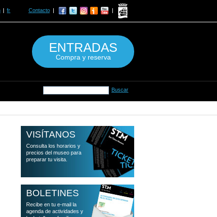
n
fr
Contacto
ENTRADAS
Compra y reserva
VISÍTANOS
Consulta los horarios y
precios del museo para
preparar tu visita.
BOLETINES
Recibe en tu e-mail la
agenda de actividades y