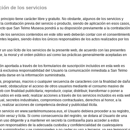
ción de los servicios
cipio tiene carácter libre y gratuito. No obstante, algunos de los servicios y
la contratación previa del servicio o producto, siendo de aplicación en esos casos,
fecto que San Telmo Museoa pondrá a su disposición previamente a la contratación
e los servicios contenidos en este sitio web deberán contar con el consentimient
ntes legales, siendo éstos los únicos responsables de los actos realizados por los
 un uso lícito de los servicios de la presente web, de acuerdo con las presentes
te, la moral y el orden público así como las prácticas generalmente aceptadas en
ón aportada a través de los formularios de suscripción incluidos en esta web es
 Será exclusiva responsabilidad del Usuario la comunicación inmediata a San Telmo
da darse en la información suministrada.
rus, programas, macros o cualquier secuencia de caracteres con la finalidad de dañ
ta web; obstaculizar el acceso de otros usuarios mediante el consumo masivo de
 con finalidad publicitaria; reproducir, copiar, distribuir, transformar o poner a
luidos en esta web; realizar acciones a través de los servicios incluidos es esta we
al, secretos industriales, compromisos contractuales, derechos al honor, a la
; realizar acciones de competencia desleal y publicidad ilícita.
 un servicio en www.santelmomuseoa.eus, el Usuario debiera proceder a su registro,
ón veraz y lícita. Si como consecuencia del registro, se dotara al Usuario de una
n uso diligente y a mantener en secreto la contraseña para acceder a estos
 son responsables de la adecuada custodia y confidencialidad de cualesquiera
an suministradas y se comprometen a no ceder su uso a terceros, ya sea temporal 