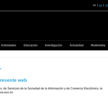
es
eu
e
Actividades
Educación
Investigación
Actualidad
Multimedia
L
 presente web
o, de Servicios de la Sociedad de la Información y de Comercio Electrónico, le
oa.eus es: