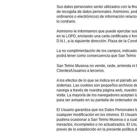
Sus datos personales serán utilizados con la fin
de recogida de datos personales. Asimismo, podr
ordinarios o electrónicos) de información relaci
lo contrario.
Asimismo le informamos que puede ejercitar sus 
en la LOPD, enviando una carta certificada o for
D.N.I., a la siguiente dirección: Plaza de la Con
La no cumplimentación de los campos, indicados 
podrá tener como consecuencia que San Telmo M
San Telmo Museoa no vende, cede, arrienda ni t
Clientes/Usuarios a terceros.
A los efectos de lo que se indica en el párrafo 
sistemas. Las cookies son pequeños archivos d
navega a través de nuestra página web, nuestro 
visita. La mayoría de los navegadores aceptan l
para ser avisado en su pantalla de ordenador de
El Usuario garantiza que los Datos Personales 
cualquier modificación en los mismos. El Usuario
pudiera ocasionar a San Telmo Museoa o a cualqu
inexactos, incompletos o no actualizados. El Us
previo de lo establecido en la presente política 