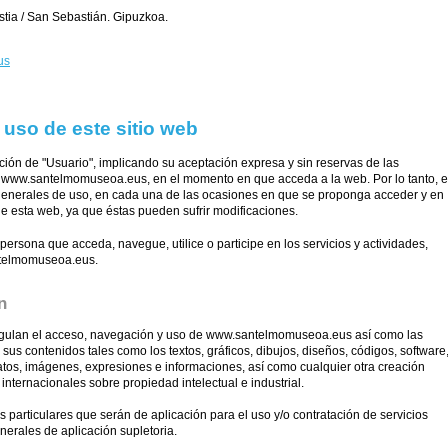
tia / San Sebastián. Gipuzkoa.
us
 uso de este sitio web
ción de "Usuario", implicando su aceptación expresa y sin reservas de las
 www.santelmomuseoa.eus, en el momento en que acceda a la web. Por lo tanto, e
generales de uso, en cada una de las ocasiones en que se proponga acceder y en
 de esta web, ya que éstas pueden sufrir modificaciones.
persona que acceda, navegue, utilice o participe en los servicios y actividades,
ntelmomuseoa.eus.
n
egulan el acceso, navegación y uso de www.santelmomuseoa.eus así como las
sus contenidos tales como los textos, gráficos, dibujos, diseños, códigos, software
datos, imágenes, expresiones e informaciones, así como cualquier otra creación
 internacionales sobre propiedad intelectual e industrial.
articulares que serán de aplicación para el uso y/o contratación de servicios
nerales de aplicación supletoria.