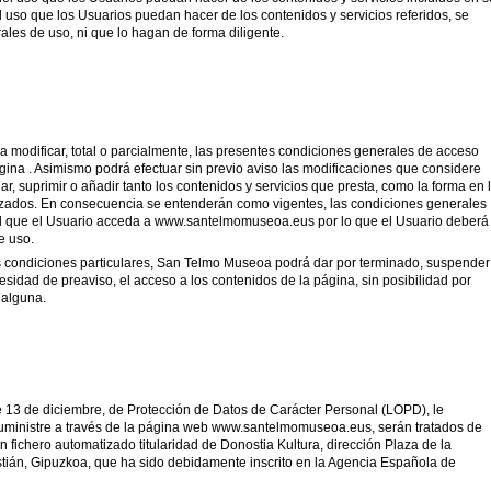
uso que los Usuarios puedan hacer de los contenidos y servicios referidos, se
ales de uso, ni que lo hagan de forma diligente.
 modificar, total o parcialmente, las presentes condiciones generales de acceso
ina . Asimismo podrá efectuar sin previo aviso las modificaciones que considere
r, suprimir o añadir tanto los contenidos y servicios que presta, como la forma en 
izados. En consecuencia se entenderán como vigentes, las condiciones generales
l que el Usuario acceda a www.santelmomuseoa.eus por lo que el Usuario deberá
e uso.
 condiciones particulares, San Telmo Museoa podrá dar por terminado, suspender
sidad de preaviso, el acceso a los contenidos de la página, sin posibilidad por
 alguna.
 13 de diciembre, de Protección de Datos de Carácter Personal (LOPD), le
uministre a través de la página web www.santelmomuseoa.eus, serán tratados de
n fichero automatizado titularidad de Donostia Kultura, dirección Plaza de la
stián, Gipuzkoa, que ha sido debidamente inscrito en la Agencia Española de