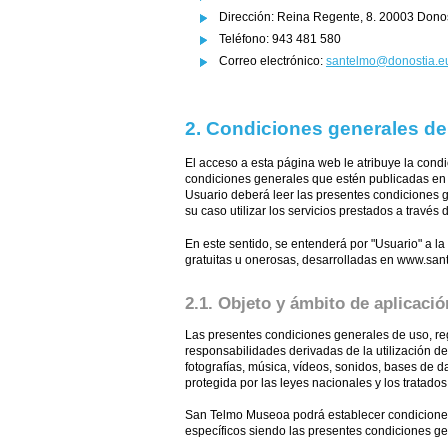
Dirección: Reina Regente, 8. 20003 Donos
Teléfono: 943 481 580
Correo electrónico:
santelmo@donostia.e
2. Condiciones generales de
El acceso a esta página web le atribuye la condi
condiciones generales que estén publicadas en
Usuario deberá leer las presentes condiciones 
su caso utilizar los servicios prestados a través
En este sentido, se entenderá por "Usuario" a la 
gratuitas u onerosas, desarrolladas en www.sa
2.1. Objeto y ámbito de aplicació
Las presentes condiciones generales de uso, r
responsabilidades derivadas de la utilización de 
fotografías, música, vídeos, sonidos, bases de 
protegida por las leyes nacionales y los tratados
San Telmo Museoa podrá establecer condiciones p
específicos siendo las presentes condiciones ge