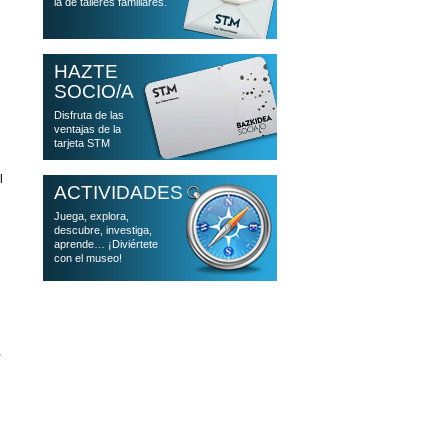
la de talleres familiares.
HAZTE
SOCIO/A
Disfruta de las
ventajas de la
tarjeta STM
l
ACTIVIDADES
Juega, explora,
descubre, investiga,
aprende… ¡Diviértete
con el museo!
,