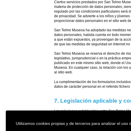
Ciertos servicios prestados por San Telmo Muse
materia de protección de datos personales, siend
regulado por las condiciones particulares será d
de privacidad. Se advierte a los niños y jóvene
proporcionar datos personales en el sitio web 
San Telmo Museoa ha adoptado las medidas necesa
datos personales, habida cuenta en todo momento
a que están expuestos, ya provengan de la acció
de que las medidas de seguridad en Internet no
San Telmo Museoa se reserva el derecho de modif
legislativo, jurisprudencial o en la práctica em
publicado en este mismo sitio web, donde el Usu
Museoa. En cualquier caso, la relación con los 
al sitio web.
La cumplimentación de los formularios incluidos 
datos de carácter personal en el referido fiche
7. Legislación aplicable y c
Las relaciones establecidas entre San Telmo Mus
legislación aplicable y la jurisdicción competent
partes de someterse a un fuero, San Telmo Museo
Utilizamos cookies propias y de terceros para analizar el uso d
corresponderles, se someten a los Juzgados y T