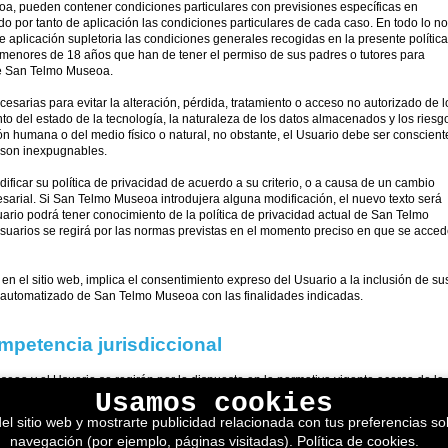
oa, pueden contener condiciones particulares con previsiones específicas en
o por tanto de aplicación las condiciones particulares de cada caso. En todo lo no
e aplicación supletoria las condiciones generales recogidas en la presente política
s menores de 18 años que han de tener el permiso de sus padres o tutores para
de San Telmo Museoa.
rias para evitar la alteración, pérdida, tratamiento o acceso no autorizado de l
 del estado de la tecnología, la naturaleza de los datos almacenados y los riesg
n humana o del medio físico o natural, no obstante, el Usuario debe ser conscient
 son inexpugnables.
icar su política de privacidad de acuerdo a su criterio, o a causa de un cambio
presarial. Si San Telmo Museoa introdujera alguna modificación, el nuevo texto será
ario podrá tener conocimiento de la política de privacidad actual de San Telmo
usuarios se regirá por las normas previstas en el momento preciso en que se acce
en el sitio web, implica el consentimiento expreso del Usuario a la inclusión de su
ro automatizado de San Telmo Museoa con las finalidades indicadas.
ompetencia jurisdiccional
eoa y el Usuario se regirán por lo dispuesto en la normativa vigente acerca de la
Usamos cookies
e. No obstante, para los casos en los que la normativa prevea la posibilidad a las
a y el Usuario, con renuncia expresa a cualquier otro fuero que pudiera
el sitio web y mostrarte publicidad relacionada con tus preferencias sob
ribunales de la ciudad de San Sebastián.
navegación (por ejemplo, páginas visitadas).
Política de cookies
.