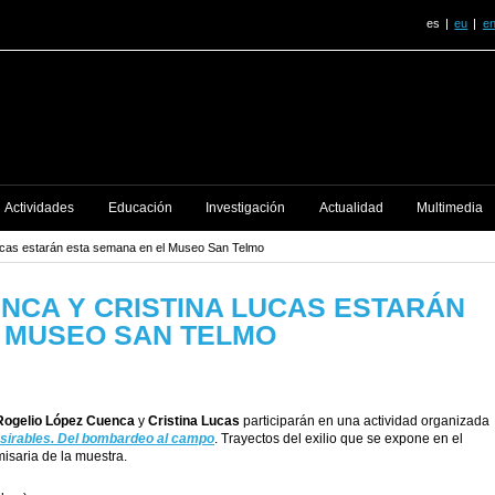
es
eu
e
Actividades
Educación
Investigación
Actualidad
Multimedia
ucas estarán esta semana en el Museo San Telmo
NCA Y CRISTINA LUCAS ESTARÁN
L MUSEO SAN TELMO
Rogelio López Cuenca
y
Cristina Lucas
participarán en una actividad organizada
ésirables. Del bombardeo al campo
. Trayectos del exilio que se expone en el
isaria de la muestra.