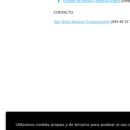
Dossier de prensa y material gráfico
(Drop
CONTACTO:
San Telmo Museoa (Comunicación)
(943 48 15 
Utilizamos cookies propias y de terceros para analizar el uso d