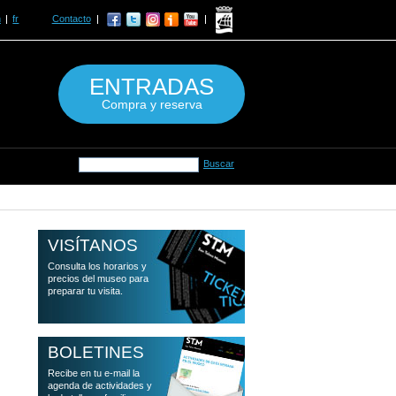
n
fr
Contacto
ENTRADAS
Compra y reserva
VISÍTANOS
Consulta los horarios y
precios del museo para
preparar tu visita.
BOLETINES
Recibe en tu e-mail la
agenda de actividades y