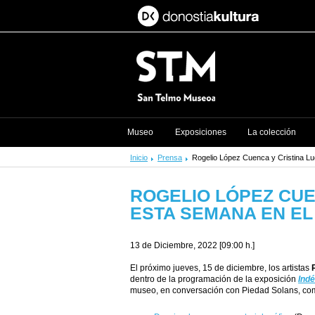
Museo
Exposiciones
La colección
Inicio
Prensa
Rogelio López Cuenca y Cristina L
ROGELIO LÓPEZ CUE
ESTA SEMANA EN E
13 de Diciembre, 2022 [09:00 h.]
El próximo jueves, 15 de diciembre, los artistas
dentro de la programación de la exposición
Ind
museo, en conversación con Piedad Solans, com