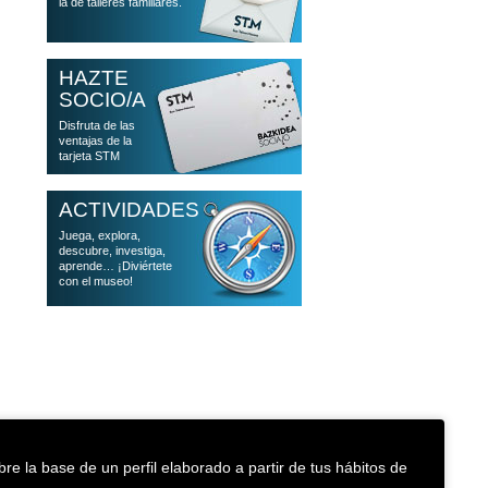
la de talleres familiares.
HAZTE
SOCIO/A
Disfruta de las
ventajas de la
tarjeta STM
ACTIVIDADES
Juega, explora,
descubre, investiga,
aprende… ¡Diviértete
con el museo!
re la base de un perfil elaborado a partir de tus hábitos de