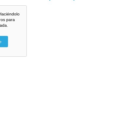
Haciéndolo
ros para
zada.
e