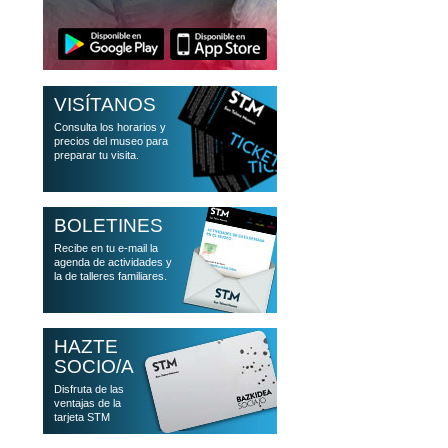
VISÍTANOS
Consulta los horarios y
precios del museo para
preparar tu visita.
BOLETINES
Recibe en tu e-mail la
agenda de actividades y
la de talleres familiares.
HAZTE
SOCIO/A
Disfruta de las
ventajas de la
tarjeta STM