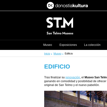
Museo
Exposiciones
La colección
Inicio
Museo
Edificio
EDIFICIO
Tras finalizar su
renovación
, el
Museo San Telm
ganando en comodidad y posibilidad de ofrecer se
original de San Telmo y el nuevo pabellón.