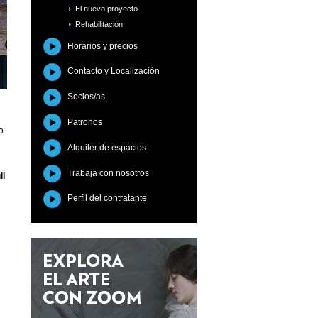
El nuevo proyecto
Rehabilitación
Horarios y precios
Contacto y Localización
Socios/as
Patronos
o
Alquiler de espacios
Trabaja con nosotros
ll
Perfil del contratante