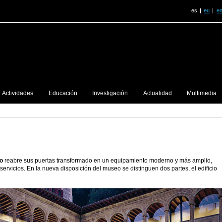
es
eu
e
Actividades
Educación
Investigación
Actualidad
Multimedia
o
reabre sus puertas transformado en un equipamiento moderno y más amplio,
rvicios. En la nueva disposición del museo se distinguen dos partes, el edificio