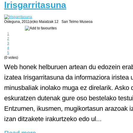
Irisgarritasuna
Osteguna, 2011(e)ko Maiatzak 12
San Telmo Museoa
1
2
3
4
5
(0 votes)
Web honek helburuen artean du edozein erabil
izatea Irisgarritasuna da informaziora iristea
minusbaliak inolako muga ez direlarik. Asko d
eskuratzen dutenak gure oso bestelako testuin
Entzumen, ikusmen, mugikortasun arazoak iz
izan ditzakete irakurtzeko edo ul...