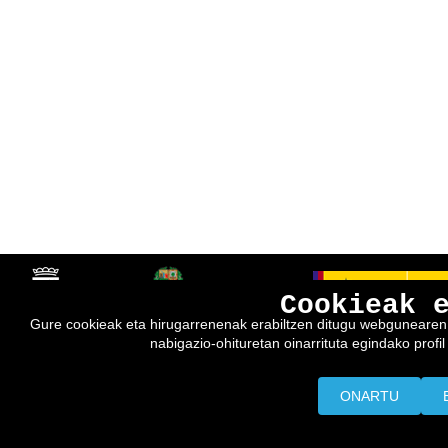
Cookieak 
Gure cookieak eta hirugarrenenak erabiltzen ditugu webgunearen e
nabigazio-ohituretan oinarrituta egindako profil 
ONARTU