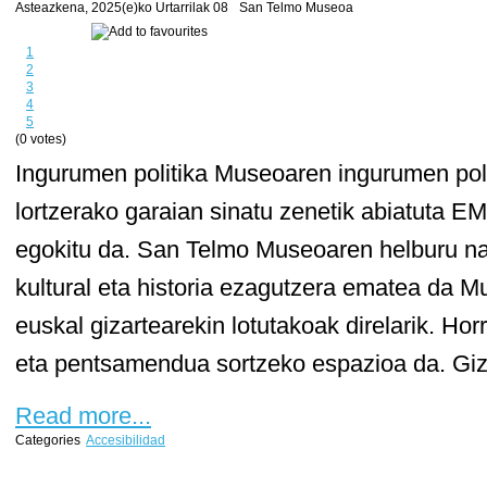
Asteazkena, 2025(e)ko Urtarrilak 08
San Telmo Museoa
1
2
3
4
5
(0 votes)
Ingurumen politika Museoaren ingurumen poli
lortzerako garaian sinatu zenetik abiatuta 
egokitu da. San Telmo Museoaren helburu na
kultural eta historia ezagutzera ematea da 
euskal gizartearekin lotutakoak direlarik. Hor
eta pentsamendua sortzeko espazioa da. Giza
Read more...
Categories
Accesibilidad