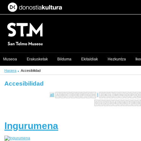
Museoa
Erakusketak
Bilduma
Ekitaldiak
Hezkuntza
Ike
Hasiera
Accesibilidad
Accesibilidad
all
I
A
B
C
D
E
F
G
H
J
K
L
M
N
O
P
Q
0
1
2
3
4
5
6
7
8
9
Ingurumena