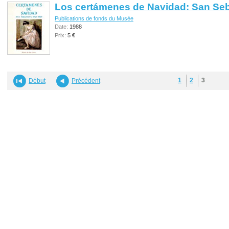
Los certámenes de Navidad: San Seb
Publications de fonds du Musée
Date:
1988
Prix:
5 €
1
2
3
Début
Précédent