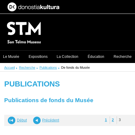
Le Musée
Expositions
La Collection
Éducation
Recherche
Accueil
Recherche
Publications
De fonds du Musée
PUBLICATIONS
Publications de fonds du Musée
1
2
3
Début
Précédent