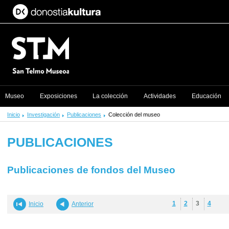
Museo
Exposiciones
La colección
Actividades
Educación
Inicio
Investigación
Publicaciones
Colección del museo
PUBLICACIONES
Publicaciones de fondos del Museo
1
2
3
4
Inicio
Anterior