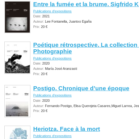
Entre la fumée et la brume. Sigfrid
Publications d’expositions
Date:
2021
Auteur:
Lee Fontanella, Juantxo Egaña
Prix:
20 €
Poétique rétrospective. La collection
Photographie
Publications d’expositions
Date:
2020
Auteur:
María José Aranzasti
Prix:
20 €
Postigo. Chronique d’une époque
Publications d’expositions
Date:
2020
Auteur:
Fernando Postigo, Elisa Querejeta Casares,Miguel Larrea, Jessi
Prix:
20 €
Heriotza. Face à la mort
Publications d’expositions