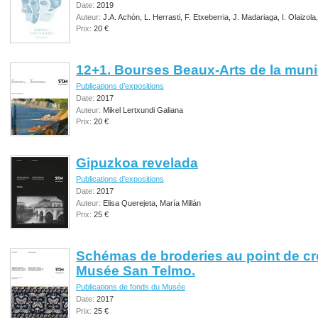
Date:
2019
Auteur:
J.A. Achón, L. Herrasti, F. Etxeberria, J. Madariaga, I. Olaizola
Prix:
20 €
12+1. Bourses Beaux-Arts de la munic
Publications d’expositions
Date:
2017
Auteur:
Mikel Lertxundi Galiana
Prix:
20 €
Gipuzkoa revelada
Publications d’expositions
Date:
2017
Auteur:
Elisa Querejeta, María Millán
Prix:
25 €
Schémas de broderies au point de cro
Musée San Telmo.
Publications de fonds du Musée
Date:
2017
Prix:
25 €