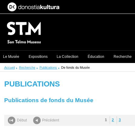
Le Musée
Expositions
La Collection
Éducation
Recherche
Accueil
Recherche
Publications
De fonds du Musée
PUBLICATIONS
Publications de fonds du Musée
1
2
3
Début
Précédent