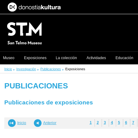
Museo
Exposiciones
La colección
Actividades
Educación
Inicio
Investigación
Publicaciones
Exposiciones
PUBLICACIONES
Publicaciones de exposiciones
1
2
3
4
5
6
7
Inicio
Anterior