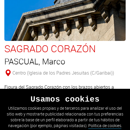
SAGRADO CORAZÓN
PASCUAL, Marco
Centro (Iglesia de los Padres Jesuitas (C/Garibai))
Figura del Sagrado Corazón con los brazos abiertos a
media altura y la cabeza girada levemente, en actitud de
Usamos cookies
acoger.
Utilizamos cookies propias y de terceros para analizar el uso del
sitio web y mostrarte publicidad relacionada con tus preferencias
VER DETALLE
sobre la base de un perfil elaborado a partir de tus hábitos de
navegación (por ejemplo, páginas visitadas).
Política de cookies
.