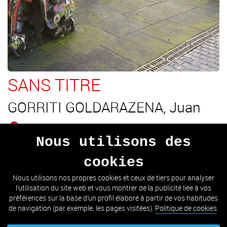
SANS TITRE
GORRITI GOLDARAZENA, Juan
Antiguo (Place Clara Campoamor)
Nous utilisons des
Intervention artistique sur la place, formée de quatre
cookies
éléments en bois et d'une frise décorée.
Nous utilisons nos propres cookies et ceux de tiers pour analyser
l’utilisation du site web et vous montrer de la publicité liée à vos
VOIR DÉTAIL
préférences sur la base d’un profil élaboré à partir de vos habitudes
de navigation (par exemple, les pages visitées).
Politique de cookies
.