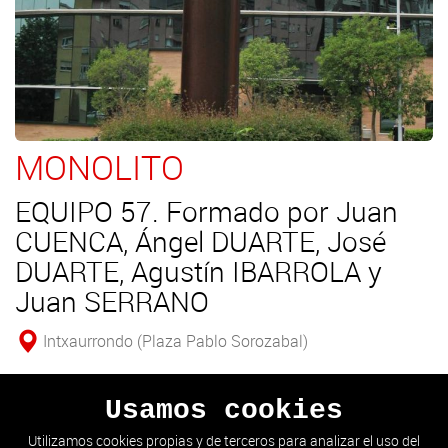
MONOLITO
EQUIPO 57. Formado por Juan
CUENCA, Ángel DUARTE, José
DUARTE, Agustín IBARROLA y
Juan SERRANO
Intxaurrondo (Plaza Pablo Sorozabal)
Obra formada por dos planchas rectangulares que se
Usamos cookies
cruzan a partir de la mitad de la obra.
Utilizamos cookies propias y de terceros para analizar el uso del