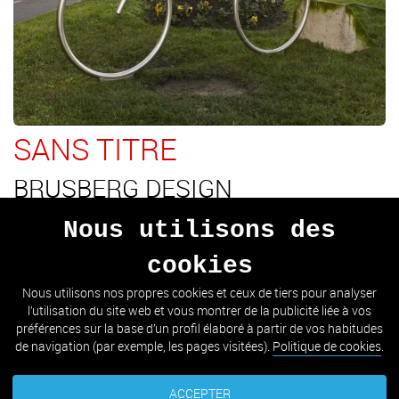
SANS TITRE
BRUSBERG DESIGN
Centre (Paseo de Miraconcha, en face de La Perla)
Nous utilisons des
cookies
Parking vélos en forme de bicyclette.
Nous utilisons nos propres cookies et ceux de tiers pour analyser
l’utilisation du site web et vous montrer de la publicité liée à vos
VOIR DÉTAIL
préférences sur la base d’un profil élaboré à partir de vos habitudes
de navigation (par exemple, les pages visitées).
Politique de cookies
.
ACCEPTER