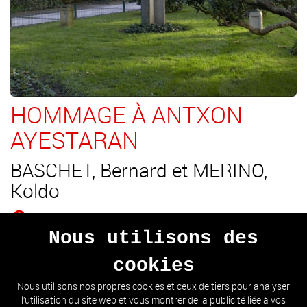
HOMMAGE À ANTXON
AYESTARAN
BASCHET, Bernard et MERINO,
Koldo
Centre (Place Zaragoza)
Nous utilisons des
Pilier en béton à section en "T". À mi-hauteur, pièce en acier
cookies
inoxydable concave.
Nous utilisons nos propres cookies et ceux de tiers pour analyser
l’utilisation du site web et vous montrer de la publicité liée à vos