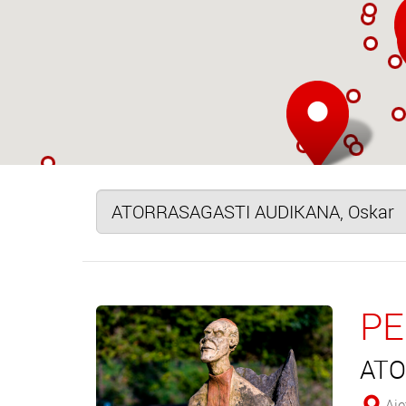
PE
ATO
Aiet