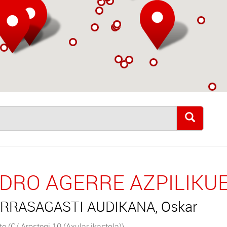
DRO AGERRE AZPILIKUE
RRASAGASTI AUDIKANA, Oskar
e (C/ Arostegi 10 (Axular ikastola))