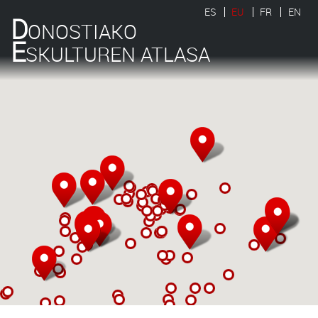
ES
EU
FR
EN
D
ONOSTIAKO
E
SKULTUREN ATLASA