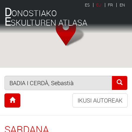
ES
EU
FR
EN
D
ONOSTIAKO
E
SKULTUREN ATLASA
IKUSI AUTOREAK
SARDANA