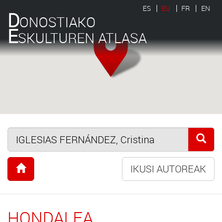
ES
EU
FR
EN
D
ONOSTIAKO
E
SKULTUREN ATLASA
IKUSI AUTOREAK
HONDALEA