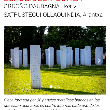
ORDOÑO DAUBAGNA, Iker y
SATRUSTEGUI OLLAQUINDIA, Arantxa
Anterior
Sigui
Pieza formada por 30 paneles metálicos blancos en los
que están acuñados en cuatro idiomas cada uno de los