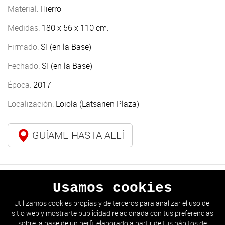
Material:
Hierro
Medidas:
180 x 56 x 110 cm.
Firmado:
SI (en la Base)
Fechado:
SI (en la Base)
Época:
2017
Localización:
Loiola (Latsarien Plaza)
GUÍAME HASTA ALLÍ
Usamos cookies
ANTERIOR
SIGUIENTE
Utilizamos cookies propias y de terceros para analizar el uso del
sitio web y mostrarte publicidad relacionada con tus preferencias
IR AL LISTADO
sobre la base de un perfil elaborado a partir de tus hábitos de