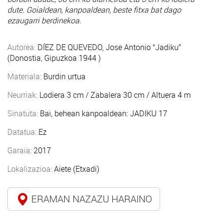
dute. Goialdean, kanpoaldean, beste fitxa bat dago
ezaugarri berdinekoa.
Autorea:
DÍEZ DE QUEVEDO, Jose Antonio “Jadiku”
(Donostia, Gipuzkoa 1944 )
Materiala:
Burdin urtua
Neurriak:
Lodiera 3 cm / Zabalera 30 cm / Altuera 4 m
Sinatuta:
Bai, behean kanpoaldean: JADIKU 17
Datatua:
Ez
Garaia:
2017
Lokalizazioa:
Aiete (Etxadi)
ERAMAN NAZAZU HARAINO