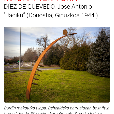
DÍEZ DE QUEVEDO, Jose Antonio
“Jadiku” (Donostia, Gipuzkoa 1944 )
Burdin makotuko txapa. Behealdeko barrualdean bost fitxa
borobil daude, 30 cm-ko diametroa eta 3 cm-ko lodiera