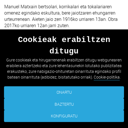
Manuel Matxain bertsolari, korrikalari eta tokalariaren
omenez egindako eskultura, bere jaiotzaren ehungarren
urteurrenean. Aieten jaio zen 1916ko urriaren 13an. Obra
2017ko urriaren 12an jarri zuten.
Cookieak erabiltzen
ditugu
AURREKOA
HURRENGOA
Gure cookieak eta hirugarrenenak erabiltzen ditugu webgunearen
erabilera aztertzeko eta zure lehentasunekin lotutako publizitatea
ZERRENDARA JOAN
erakusteko, zure nabigazio-ohituretan oinarrituta egindako profil
batean oinarrituta (adibidez, bisitatutako orriak).
Cookie-politika
.
ONARTU
BAZTERTU
KONFIGURATU