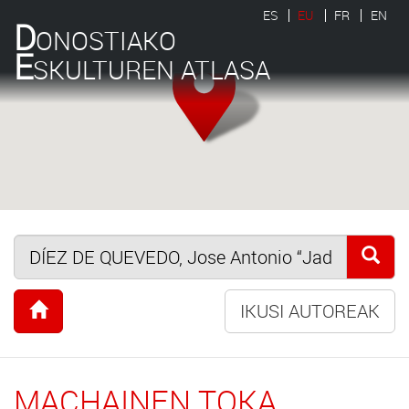
ES
EU
FR
EN
D
ONOSTIAKO
E
SKULTUREN ATLASA
IKUSI AUTOREAK
MACHAINEN TOKA