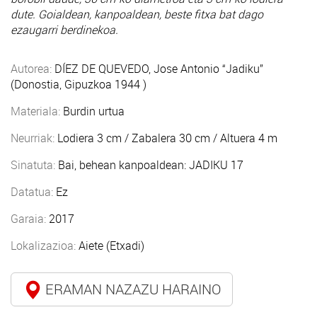
dute. Goialdean, kanpoaldean, beste fitxa bat dago
ezaugarri berdinekoa.
Autorea:
DÍEZ DE QUEVEDO, Jose Antonio “Jadiku”
(Donostia, Gipuzkoa 1944 )
Materiala:
Burdin urtua
Neurriak:
Lodiera 3 cm / Zabalera 30 cm / Altuera 4 m
Sinatuta:
Bai, behean kanpoaldean: JADIKU 17
Datatua:
Ez
Garaia:
2017
Lokalizazioa:
Aiete (Etxadi)
ERAMAN NAZAZU HARAINO