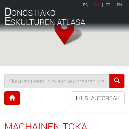
ES
EU
FR
EN
D
ONOSTIAKO
E
SKULTUREN ATLASA
IKUSI AUTOREAK
MACHAINEN TOKA