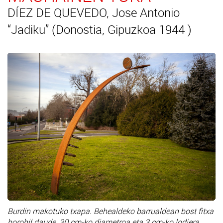
DÍEZ DE QUEVEDO, Jose Antonio
“Jadiku” (Donostia, Gipuzkoa 1944 )
Burdin makotuko txapa. Behealdeko barrualdean bost fitxa
borobil daude, 30 cm-ko diametroa eta 3 cm-ko lodiera