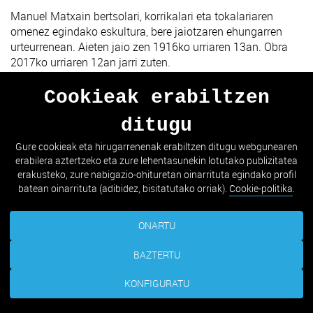
Manuel Matxain bertsolari, korrikalari eta tokalariaren
omenez egindako eskultura, bere jaiotzaren ehungarren
urteurrenean. Aieten jaio zen 1916ko urriaren 13an. Obra
2017ko urriaren 12an jarri zuten.
Cookieak erabiltzen
ditugu
AURREKOA
HURRENGOA
Gure cookieak eta hirugarrenenak erabiltzen ditugu webgunearen
erabilera aztertzeko eta zure lehentasunekin lotutako publizitatea
ZERRENDARA JOAN
erakusteko, zure nabigazio-ohituretan oinarrituta egindako profil
batean oinarrituta (adibidez, bisitatutako orriak).
Cookie-politika
.
ONARTU
BAZTERTU
KONFIGURATU