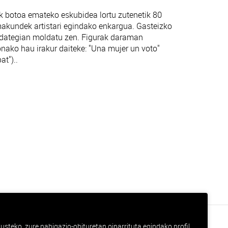
botoa emateko eskubidea lortu zutenetik 80
Emakundek artistari egindako enkargua. Gasteizko
ldategian moldatu zen. Figurak daraman
onako hau irakur daiteke: "Una mujer un voto"
t")..
steko, zure nabigazio-ohituretan oinarrituta egindako profil