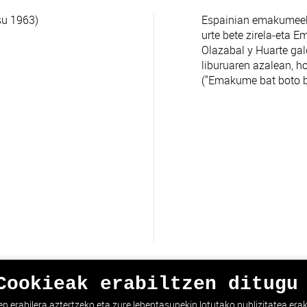
su 1963)
Espainian emakumeek 
urte bete zirela-eta 
Olazabal y Huarte ga
liburuaren azalean, h
("Emakume bat boto ba
Cookieak erabiltzen ditugu
erabilera aztertzeko eta zure lehentasunekin lotutako publizitatea eraku