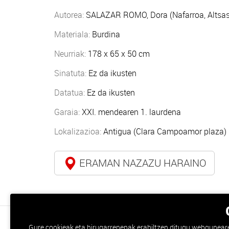
Autorea:
SALAZAR ROMO, Dora (Nafarroa, Altsa
Materiala:
Burdina
Neurriak:
178 x 65 x 50 cm
Sinatuta:
Ez da ikusten
Datatua:
Ez da ikusten
Garaia:
XXI. mendearen 1. laurdena
Lokalizazioa:
Antigua (Clara Campoamor plaza)
ERAMAN NAZAZU HARAINO
Gure cookieak eta hirugarrenenak erabiltzen ditugu webgunearen 