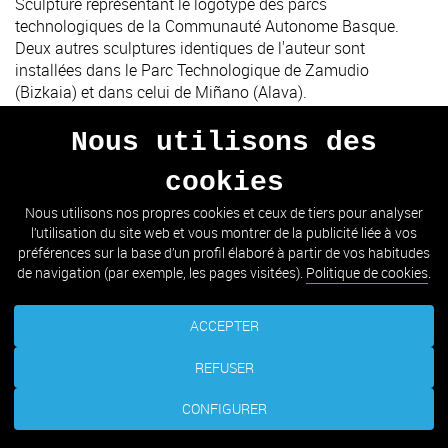
Sculpture représentant le logotype des parcs
technologiques de la Communauté Autonome Basque.
Deux autres sculptures identiques de l'auteur sont
installées dans le Parc Technologique de Zamudio
(Bizkaia) et dans celui de Miñano (Alava).
Nous utilisons des
cookies
PRÉCÉDENT
SUIVANT
Nous utilisons nos propres cookies et ceux de tiers pour analyser
l’utilisation du site web et vous montrer de la publicité liée à vos
ALLER À LA LISTE
préférences sur la base d’un profil élaboré à partir de vos habitudes
de navigation (par exemple, les pages visitées).
Politique de cookies
.
ACCEPTER
REFUSER
CONFIGURER