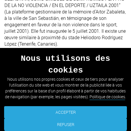
DE LA NO VIOLENCIA / EN EL DEPORTE / UZTAILA 2001"
(La plateforme gestionnaire de la mémoire d'Aitor Zabaleta,
à la ville de San Sebastián, en témoignage de son
engagement en faveur de la non violence dans le sport,
juillet 2001). Elle fut inaugurée le 5 juillet 2001. Il existe une
œuvre similaire à proximité du stade Heliodoro Rodríguez
López (Tenerife, Canaries).
Nous utilisons des
cookies
PRÉCÉDENT
SUIVANT
Nous utilisons nos propres cookies et ceux de tiers pour analyser
l’utilisation du site web et vous montrer de la publicité liée à vos
ALLER À LA LISTE
préférences sur la base d’un profil élaboré à partir de vos habitudes
de navigation (par exemple, les pages visitées).
Politique de cookies
.
ACCEPTER
REFUSER