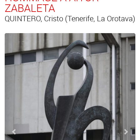
ZABALETA
QUINTERO, Cristo (Tenerife, La Orotava)
Précédent
Suiv