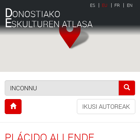
ES
EU
FR
EN
D
ONOSTIAKO
E
SKULTUREN ATLASA
IKUSI AUTOREAK
PLÁCIDO ALLENDE