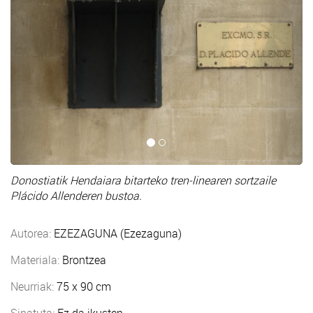
Donostiatik Hendaiara bitarteko tren-linearen sortzaile
Plácido Allenderen bustoa.
Autorea:
EZEZAGUNA (Ezezaguna)
Materiala:
Brontzea
Neurriak:
75 x 90 cm