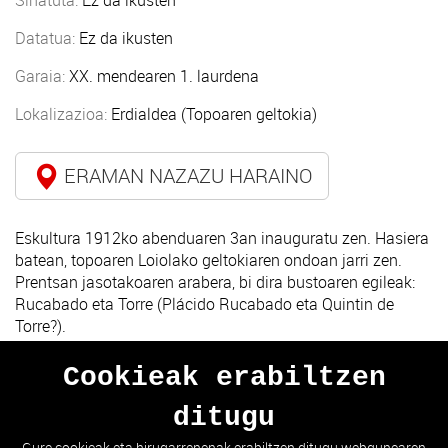
Sinatuta:
Ez da ikusten
Datatua:
Ez da ikusten
Garaia:
XX. mendearen 1. laurdena
Lokalizazioa:
Erdialdea (Topoaren geltokia)
ERAMAN NAZAZU HARAINO
Eskultura 1912ko abenduaren 3an inauguratu zen. Hasiera
batean, topoaren Loiolako geltokiaren ondoan jarri zen.
Prentsan jasotakoaren arabera, bi dira bustoaren egileak:
Rucabado eta Torre (Plácido Rucabado eta Quintin de
Torre?).
Cookieak erabiltzen
ditugu
AURREKOA
HURRENGOA
Gure cookieak eta hirugarrenenak erabiltzen ditugu webgunearen