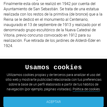
Finalmente esta obra se realizó en 1942 por cuenta del
Ayuntamiento de San Sebastián. Se trata de una estatua
realizada con los restos de la primitiva (de bronce) que a la
Reina se le dedicó en el monumento al Centenario,
inaugurado el 13 de septiembre de 1913 y realizado por el
denominado grupo escultórico de la Nueva Catedral de
Vitoria, previo concurso convocado en 1912 para su
realización. Fue retirada de los jardines de Alderdi-Eder en
1924.
Usamos cookies
ANTERIOR
SIGUIENTE
Utilizamos cookies propias y de terceros para analizar el uso del
sitio web y mostrarte publicidad relacionada con tus preferencias
IR AL LISTADO
sobre la base de un perfil elaborado a partir de tus hábitos de
navegación (por ejemplo, páginas visitadas).
Política de cookies
.
ACEPTAR