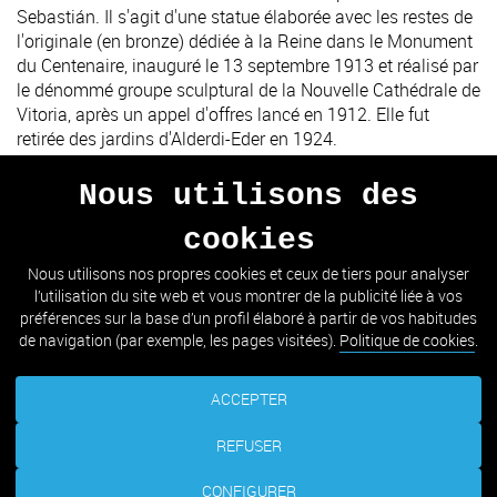
Sebastián. Il s'agit d'une statue élaborée avec les restes de
l'originale (en bronze) dédiée à la Reine dans le Monument
du Centenaire, inauguré le 13 septembre 1913 et réalisé par
le dénommé groupe sculptural de la Nouvelle Cathédrale de
Vitoria, après un appel d'offres lancé en 1912. Elle fut
retirée des jardins d'Alderdi-Eder en 1924.
Nous utilisons des
cookies
PRÉCÉDENT
SUIVANT
Nous utilisons nos propres cookies et ceux de tiers pour analyser
l’utilisation du site web et vous montrer de la publicité liée à vos
ALLER À LA LISTE
préférences sur la base d’un profil élaboré à partir de vos habitudes
de navigation (par exemple, les pages visitées).
Politique de cookies
.
ACCEPTER
REFUSER
CONFIGURER