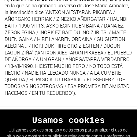
en la que se ha grabado un verso de José María Aranalde,
la inscripción dice "ANTXON AIESTARAN PIKABEA /
AÑORGAKO HERRIAK / ZINEZKO AÑORGATAR / HAUNDI
BATI / 1990-VII-13. ASKO EGIN HUEN BAINA / DANA EZ
ZEGOK EGINA / INORK EZ BAIT DU INOIZ IRITSI / MAITE
DUEN GAINA / HIRE LANAREN ORDAINA / GU GUZTION
ALEGINA .. / HORI DUK HIRE OROIZ EGITEN / DUGUN
LAGUN ZIÑA" (“ANTXON AIESTARAN PIKABEA / EL PUEBLO
DE AÑORGA / A UN GRAN / AÑORGATARRA VERDADERO
/ 13-VII-1990. HICISTE MUCHO PERO / NO TODO ESTÁ
HECHO / NADIE HA LLEGADO NUNCA / A LA CUMBRE
QUERIDA / EL PAGO A TU TRABAJO / EL ESFUERZO DE
TODOS/AS NOSOTROS/AS / ESA PROMESA DE AMISTAD
HACEMOS / EN TU RECUERDO”).
Usamos cookies
ANTERIOR
SIGUIENTE
Utilizamos cookies propias y de terceros para analizar el uso del
sitio web y mostrarte publicidad relacionada con tus preferencias