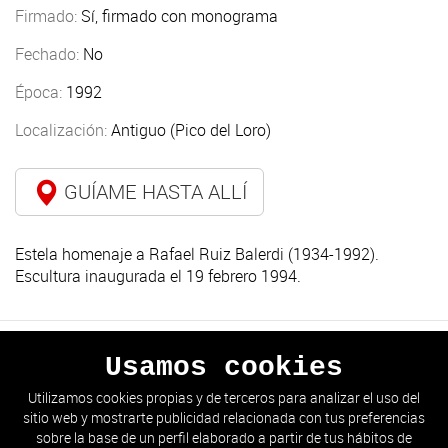
Firmado:
Sí, firmado con monograma
Fechado:
No
Época:
1992
Localización:
Antiguo (Pico del Loro)
GUÍAME HASTA ALLÍ
Estela homenaje a Rafael Ruiz Balerdi (1934-1992).
Escultura inaugurada el 19 febrero 1994.
Usamos cookies
ANTERIOR
SIGUIENTE
Utilizamos cookies propias y de terceros para analizar el uso del
sitio web y mostrarte publicidad relacionada con tus preferencias
IR AL LISTADO
sobre la base de un perfil elaborado a partir de tus hábitos de