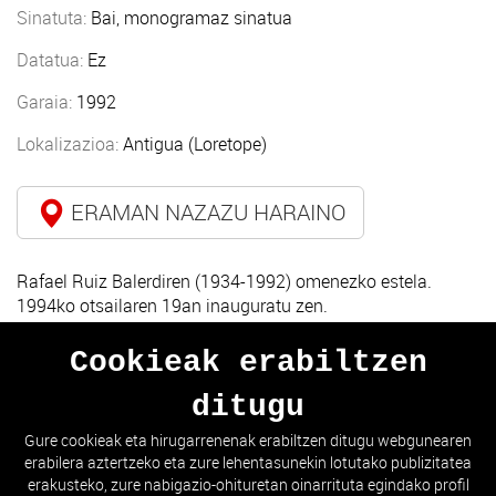
Sinatuta:
Bai, monogramaz sinatua
Datatua:
Ez
Garaia:
1992
Lokalizazioa:
Antigua (Loretope)
ERAMAN NAZAZU HARAINO
Rafael Ruiz Balerdiren (1934-1992) omenezko estela.
1994ko otsailaren 19an inauguratu zen.
Cookieak erabiltzen
ditugu
AURREKOA
HURRENGOA
Gure cookieak eta hirugarrenenak erabiltzen ditugu webgunearen
erabilera aztertzeko eta zure lehentasunekin lotutako publizitatea
ZERRENDARA JOAN
erakusteko, zure nabigazio-ohituretan oinarrituta egindako profil