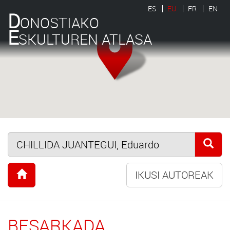
ES
EU
FR
EN
D
ONOSTIAKO
E
SKULTUREN ATLASA
IKUSI AUTOREAK
BESARKADA