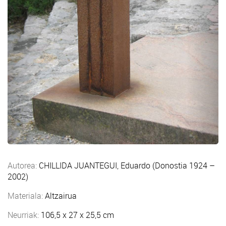
Autorea:
CHILLIDA JUANTEGUI, Eduardo (Donostia 1924 –
2002)
Materiala:
Altzairua
Neurriak:
106,5 x 27 x 25,5 cm