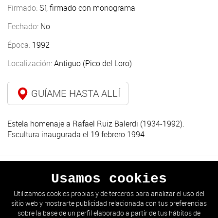
Firmado:
Sí, firmado con monograma
Fechado:
No
Época:
1992
Localización:
Antiguo (Pico del Loro)
GUÍAME HASTA ALLÍ
Estela homenaje a Rafael Ruiz Balerdi (1934-1992).
Escultura inaugurada el 19 febrero 1994.
Usamos cookies
ANTERIOR
SIGUIENTE
Utilizamos cookies propias y de terceros para analizar el uso del
sitio web y mostrarte publicidad relacionada con tus preferencias
IR AL LISTADO
sobre la base de un perfil elaborado a partir de tus hábitos de