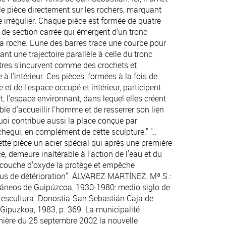
iple pièce directement sur les rochers, marquant
le irrégulier. Chaque pièce est formée de quatre
 de section carrée qui émergent d'un tronc
roche. L'une des barres trace une courbe pour
çant une trajectoire parallèle à celle du tronc
res s'incurvent comme des crochets et
à l'intérieur. Ces pièces, formées à la fois de
 et de l'espace occupé et intérieur, participent
t, l'espace environnant, dans lequel elles créent
e d'accueillir l'homme et de resserrer son lien
uoi contribue aussi la place conçue par
hegui, en complément de cette sculpture." "..
cette pièce un acier spécial qui après une première
e, demeure inaltérable à l'action de l'eau et du
e couche d'oxyde la protège et empêche
sus de détérioration". ÁLVAREZ MARTÍNEZ, Mª S.:
áneos de Guipúzcoa, 1930-1980: medio siglo de
 escultura. Donostia-San Sebastián Caja de
 Gipuzkoa, 1983, p. 369. La municipalité
nière du 25 septembre 2002 la nouvelle