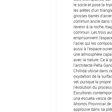
le socle et pose la tr
les arêtes d'un triang
grosses barres d'acier
commun ancré dans la 
revenir à la roche, tra
commun. Les trois aut
emprisonnent l'espace 
l'acier qui les compose
aussi à l'espace ouver
une atmosphère capabl
avec la nature. Ce à q
l'architecte Peña Ganc
Chillida utilise dans 
oxydation de la surfac
sel, puisque la propr
l'évolution du proces
Escultores contempor
una escuela vasca de
Ahorros Provincial de
approuve dans sa plé