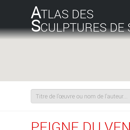
A
TLAS DES
S
CULPTURES DE 
PEIGNE DU VE