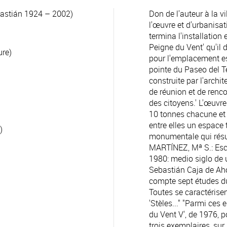
astián 1924 – 2002)
Don de l'auteur à la vi
l'œuvre et d'urbanisat
termina l'installation 
Peigne du Vent' qu'il 
ure)
pour l'emplacement est
pointe du Paseo del T
construite par l'arch
de réunion et de ren
des citoyens.' L'œuvre
10 tonnes chacune et 
entre elles un espace 
)
monumentale qui résu
MARTÍNEZ, Mª S.: Esc
1980: medio siglo de 
Sebastián Caja de Aho
compte sept études du
Toutes se caractérise
'Stèles..." "Parmi ces 
du Vent V', de 1976, p
trois exemplaires, sur