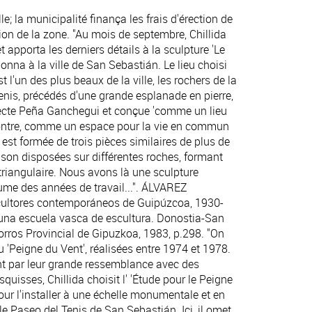
lle; la municipalité finança les frais d'érection de
ion de la zone. "Au mois de septembre, Chillida
et apporta les derniers détails à la sculpture 'Le
donna à la ville de San Sebastián. Le lieu choisi
 l'un des plus beaux de la ville, les rochers de la
enis, précédés d'une grande esplanade en pierre,
itecte Peña Ganchegui et conçue 'comme un lieu
contre, comme un espace pour la vie en commun
 est formée de trois pièces similaires de plus de
son disposées sur différentes roches, formant
triangulaire. Nous avons là une sculpture
me des années de travail...". ÁLVAREZ
ultores contemporáneos de Guipúzcoa, 1930-
una escuela vasca de escultura. Donostia-San
rros Provincial de Gipuzkoa, 1983, p.298. "On
 'Peigne du Vent', réalisées entre 1974 et 1978.
nt par leur grande ressemblance avec des
esquisses, Chillida choisit l' 'Étude pour le Peigne
our l'installer à une échelle monumentale et en
 le Paseo del Tenis de San Sebastián. Ici, il omet