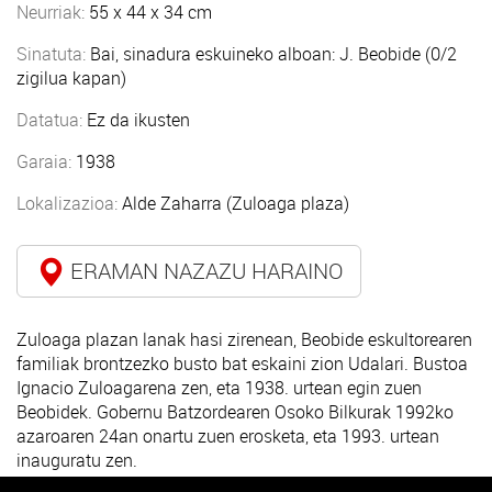
Neurriak:
55 x 44 x 34 cm
Sinatuta:
Bai, sinadura eskuineko alboan: J. Beobide (0/2
zigilua kapan)
Datatua:
Ez da ikusten
Garaia:
1938
Lokalizazioa:
Alde Zaharra (Zuloaga plaza)
ERAMAN NAZAZU HARAINO
Zuloaga plazan lanak hasi zirenean, Beobide eskultorearen
familiak brontzezko busto bat eskaini zion Udalari. Bustoa
Ignacio Zuloagarena zen, eta 1938. urtean egin zuen
Beobidek. Gobernu Batzordearen Osoko Bilkurak 1992ko
azaroaren 24an onartu zuen erosketa, eta 1993. urtean
inauguratu zen.