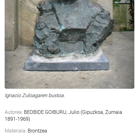
Ignacio Zuloagaren bustoa.
Autorea:
BEOBIDE GOIBURU, Julio (Gipuzkoa, Zumaia
1891-1969)
Materiala:
Brontzea