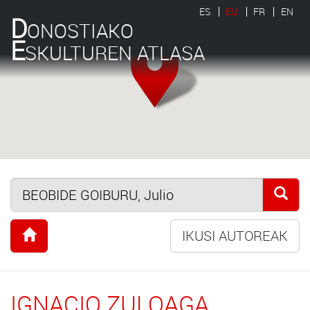
ES
EU
FR
EN
D
ONOSTIAKO
E
SKULTUREN ATLASA
IKUSI AUTOREAK
IGNACIO ZULOAGA