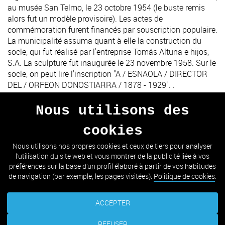
au musée San Telmo, le 23 octobre 1954 (le buste remis
alors fut un modèle provisoire). Les actes de
commémoration furent financés par souscription populaire.
La municipalité assuma quant à elle la construction du
socle, qui fut réalisé par l'entreprise Tomás Altuna e hijos,
S.A. La sculpture fut inaugurée le 23 novembre 1958. Sur le
socle, on peut lire l'inscription "A / ESNAOLA / DIRECTOR
DEL / ORFEON DONOSTIARRA / 1878 - 1929". .
Nous utilisons des
cookies
PRÉCÉDENT
SUIVANT
Nous utilisons nos propres cookies et ceux de tiers pour analyser
l’utilisation du site web et vous montrer de la publicité liée à vos
ALLER À LA LISTE
préférences sur la base d’un profil élaboré à partir de vos habitudes
de navigation (par exemple, les pages visitées).
Politique de cookies
.
ACCEPTER
REFUSER