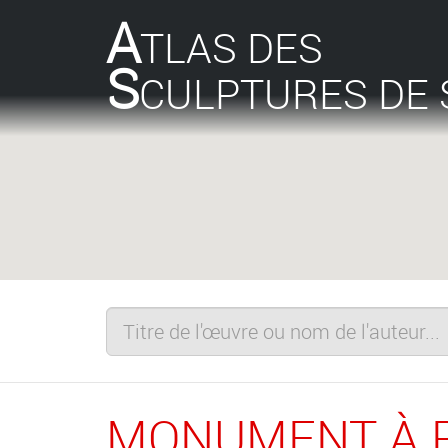
A
TLAS DES
S
CULPTURES DE 
MONUMENT À P