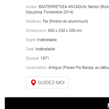
Auteur:
BASTERRETXEA ARZADUN, Nestor (Bizka
Gipuzkoa, Fontarabie 2014)
Matériau:
Fer (finition en aluminium)
Dimensions:
650 x 250 x 200 cm
Signé:
Indécelable
Daté:
Indécelable
Époque:
1971
Localisation:
Antiguo (Paseo Pío Baroja, au débu
GUIDEZ-MOI