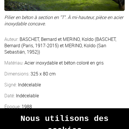
Pilier en béton à section en "T". À mi-hauteur, pièce en acier
inoxydable concave.
Auteur:
BASCHET, Bernard et MERINO, Koldo (BASCHET,
Bernard (Paris, 1917-2015) et MERINO, Koldo (San
Sebastián, 1952))
Matériau:
Acier inoxydable et béton coloré en gris
Dimensions:
325 x 80 cm
Signé:
Indécelable
Daté:
Indécelable
Époque:
1988
Localisation:
Centre (Place Zaragoza)
Nous utilisons des