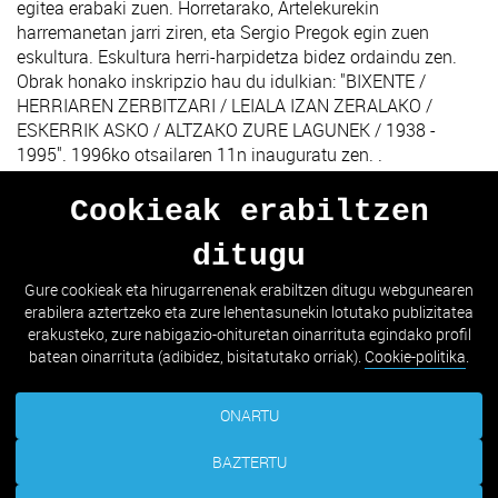
egitea erabaki zuen. Horretarako, Artelekurekin
harremanetan jarri ziren, eta Sergio Pregok egin zuen
eskultura. Eskultura herri-harpidetza bidez ordaindu zen.
Obrak honako inskripzio hau du idulkian: "BIXENTE /
HERRIAREN ZERBITZARI / LEIALA IZAN ZERALAKO /
ESKERRIK ASKO / ALTZAKO ZURE LAGUNEK / 1938 -
1995". 1996ko otsailaren 11n inauguratu zen. .
Cookieak erabiltzen
ditugu
AURREKOA
HURRENGOA
Gure cookieak eta hirugarrenenak erabiltzen ditugu webgunearen
erabilera aztertzeko eta zure lehentasunekin lotutako publizitatea
ZERRENDARA JOAN
erakusteko, zure nabigazio-ohituretan oinarrituta egindako profil
batean oinarrituta (adibidez, bisitatutako orriak).
Cookie-politika
.
ONARTU
BAZTERTU