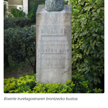
Bixente Iruretagoienaren brontzezko bustoa