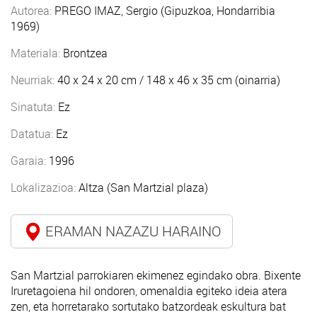
Autorea:
PREGO IMAZ, Sergio (Gipuzkoa, Hondarribia
1969)
Materiala:
Brontzea
Neurriak:
40 x 24 x 20 cm / 148 x 46 x 35 cm (oinarria)
Sinatuta:
Ez
Datatua:
Ez
Garaia:
1996
Lokalizazioa:
Altza (San Martzial plaza)
ERAMAN NAZAZU HARAINO
San Martzial parrokiaren ekimenez egindako obra. Bixente
Iruretagoiena hil ondoren, omenaldia egiteko ideia atera
zen, eta horretarako sortutako batzordeak eskultura bat