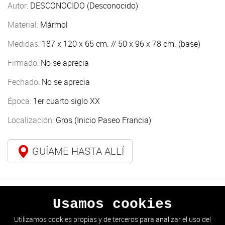
Autor:
DESCONOCIDO (Desconocido)
Material:
Mármol
Medidas:
187 x 120 x 65 cm. // 50 x 96 x 78 cm. (base)
Firmado:
No se aprecia
Fechado:
No se aprecia
Época:
1er cuarto siglo XX
Localización:
Gros (Inicio Paseo Francia)
GUÍAME HASTA ALLÍ
Usamos cookies
ANTERIOR
SIGUIENTE
Utilizamos cookies propias y de terceros para analizar el uso del