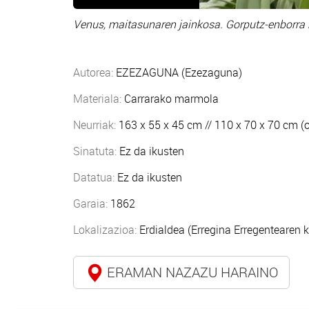
Venus, maitasunaren jainkosa. Gorputz-enborra 
Autorea:
EZEZAGUNA (Ezezaguna)
Materiala:
Carrarako marmola
Neurriak:
163 x 55 x 45 cm // 110 x 70 x 70 cm (o
Sinatuta:
Ez da ikusten
Datatua:
Ez da ikusten
Garaia:
1862
Lokalizazioa:
Erdialdea (Erregina Erregentearen k
ERAMAN NAZAZU HARAINO