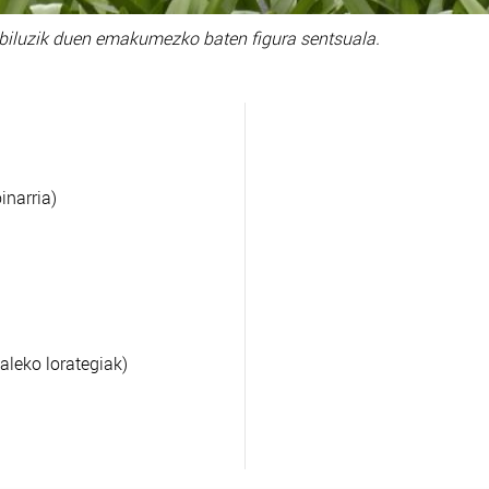
biluzik duen emakumezko baten figura sentsuala.
inarria)
aleko lorategiak)