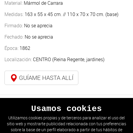
Material:
Mármol de Carrara
Medidas:
163 x 55 x 45 cm. // 110 x 70 x 70 cm. (base)
Firmado:
No se aprecia
Fechado:
No se aprecia
Época:
1862
Localización:
CENTRO (Reina Regente, jardines)
GUÍAME HASTA ALLÍ
Usamos cookies
ANTERIOR
SIGUIENTE
Utilizamos cookies propias y de terceros para analizar el uso del
sitio web y mostrarte publicidad relacionada con tus preferencias
IR AL LISTADO
sobre la base de un perfil elaborado a partir de tus hábitos de