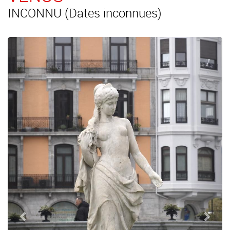
INCONNU (Dates inconnues)
Précédent
Suiv