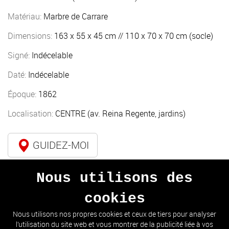
Matériau:
Marbre de Carrare
Dimensions:
163 x 55 x 45 cm // 110 x 70 x 70 cm (socle)
Signé:
Indécelable
Daté:
Indécelable
Époque:
1862
Localisation:
CENTRE (av. Reina Regente, jardins)
GUIDEZ-MOI
Nous utilisons des
cookies
PRÉCÉDENT
SUIVANT
Nous utilisons nos propres cookies et ceux de tiers pour analyser
l’utilisation du site web et vous montrer de la publicité liée à vos